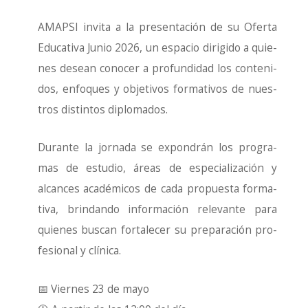
AMAPSI invi­ta a la pre­sen­ta­ción de su Ofer­ta
Edu­ca­ti­va Junio 2026, un espa­cio diri­gi­do a quie­
nes desean cono­cer a pro­fun­di­dad los con­te­ni­
dos, enfo­ques y obje­ti­vos for­ma­ti­vos de nues­
tros dis­tin­tos diplo­ma­dos.
Duran­te la jor­na­da se expon­drán los pro­gra­
mas de estu­dio, áreas de espe­cia­li­za­ción y
alcan­ces aca­dé­mi­cos de cada pro­pues­ta for­ma­
ti­va, brin­dan­do infor­ma­ción rele­van­te para
quie­nes bus­can for­ta­le­cer su pre­pa­ra­ción pro­
fe­sio­nal y clí­ni­ca.
📅 Vier­nes 23 de mayo