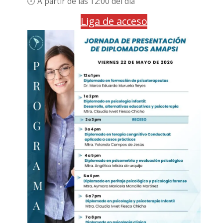
🕛 A par­tir de las 12:00 del día
Liga de acce­so