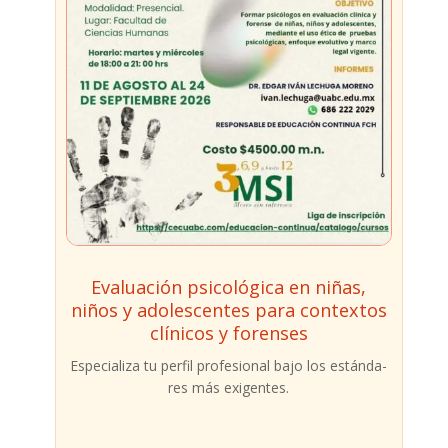
Evaluación psicológica en niñas,
niños y adolescentes para contextos
clínicos y forenses
​Espe­cia­li­za tu per­fil pro­fe­sio­nal bajo los están­da­
res más exi­gen­tes.