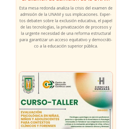
Esta mesa redon­da ana­li­za la cri­sis del examen de
admi­sión de la UNAM y sus impli­ca­cio­nes. Exper­
tos deba­ten sobre la exclu­sión edu­ca­ti­va, el papel
de las tec­no­lo­gías, la pri­va­ti­za­ción de pro­ce­sos y
la urgen­te nece­si­dad de una refor­ma estruc­tu­ral
para garan­ti­zar un acce­so equi­ta­ti­vo y demo­crá­ti­
co a la edu­ca­ción supe­rior públi­ca.