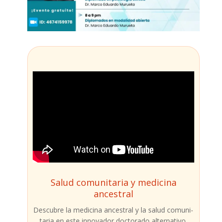
Salud comunitaria y medicina
ancestral
Des­cu­bre la medi­ci­na ances­tral y la salud comu­ni­
ta­ria en este inno­va­dor doc­to­ra­do alter­na­ti­vo.