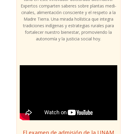
Exper­tos com­par­ten sabe­res sobre plan­tas medi­
ci­na­les, ali­men­ta­ción cons­cien­te y el res­pe­to a la
Madre Tie­rra. Una mira­da holís­ti­ca que inte­gra
tra­di­cio­nes indí­ge­nas y estra­te­gias rura­les para
for­ta­le­cer nues­tro bien­es­tar, pro­mo­vien­do la
auto­no­mía y la jus­ti­cia social hoy.
El examen de admisión de la UNAM