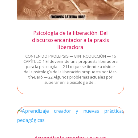
Psicología de la liberación. Del
discurso encantador a la praxis
liberadora
CONTENIDO PROLEPSIS — 8 INTRODUCCIÓN — 16
CAPÍTULO 1 El deve­nir de una pro­pues­ta libe­ra­do­ra
para la psi­co­lo­gía — 21 Lo que se tien­de a olvi­dar
de la psi­co­lo­gía de la libe­ra­ción pro­pues­ta por Mar­
tín-Baró — 22 Algu­nos pro­ble­mas actua­les por
supe­rar en la psi­co­lo­gía de…
Aprendizaje creador y nuevas