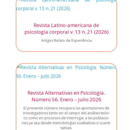
Revista Latino-americana de
psicología corporal v. 13 n. 21 (2026)
Arti­gos Rela­to de Expe­riên­cia
Revista Alternativas en Psicología.
Número 56. Enero – julio 2026
El pre­sen­te núme­ro recu­pe­ra las apor­ta­cio­nes de
inves­ti­ga­do­res tan­to en el cam­po del aná­li­sis teó­ri­
co como en pro­ce­sos de inte­rro­gar a las pobla­cio­
nes ya sea des­de meto­do­lo­gías cua­li­ta­ti­vas o cuan­ti­
ta­ti­vas.