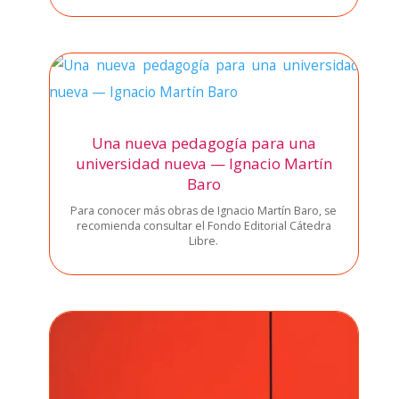
Una nueva pedagogía para una
universidad nueva — Ignacio Martín
Baro
Para cono­cer más obras de Igna­cio Mar­tín Baro, se
reco­mien­da con­sul­tar el Fon­do Edi­to­rial Cáte­dra
Libre.