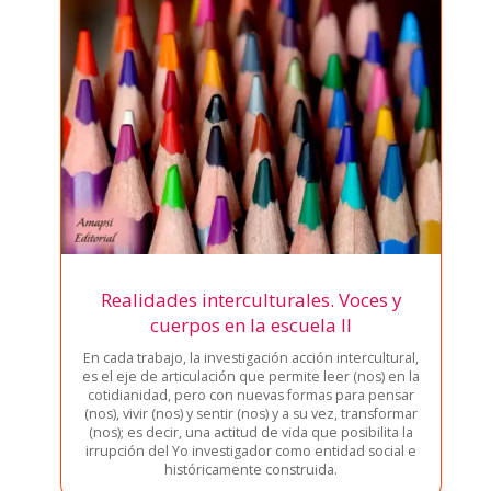
Realidades interculturales. Voces y
cuerpos en la escuela II
En cada tra­ba­jo, la inves­ti­ga­ción acción inter­cul­tu­ral,
es el eje de arti­cu­la­ción que per­mi­te leer (nos) en la
coti­dia­ni­dad, pero con nue­vas for­mas para pen­sar
(nos), vivir (nos) y sen­tir (nos) y a su vez, trans­for­mar
(nos); es decir, una acti­tud de vida que posi­bi­li­ta la
irrup­ción del Yo inves­ti­ga­dor como enti­dad social e
his­tó­ri­ca­men­te cons­trui­da.