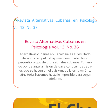
Revista Alternativas Cubanas en
Psicología Vol. 13, No. 38
Alter­na­ti­vas cuba­nas en Psi­co­lo­gía es el resul­ta­do
del esfuer­zo y el tra­ba­jo man­co­mu­na­do de un
peque­ño gru­po de pro­fe­sio­na­les cuba­nos. Ponien­
do por delan­te la misión de dar a cono­cer los tra­ba­
jos que se hacen en el país y más allá en la Amé­ri­ca
lati­na toda, hace­mos has­ta lo impo­si­ble para seguir
ade­lan­te.