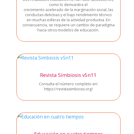
como lo demues­tra el
cre­ci­mien­to ace­le­ra­do de la mar­gi­na­ción social, las
con­duc­tas delict­vas y el bajo ren­di­mien­to téc­ni­co
en muchas esfe­ras de la act­vi­dad pro­duct­va. En
con­se­cuen­cia, se requie­re un cam­bio de para­dig­ma
hacia otros mode­los de edu­ca­ción.
Revista Simbiosis v5n11
Con­sul­ta el núme­ro com­ple­to en:
https://revistasimbiosis.org/
Educación en cuatro tiempos