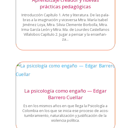
prácticas pedagógicas
Intro­duc­ción Capí­tu­lo 1. Arte y lite­ra­tu­ra. De las pala­
bras a la ima­gi­na­ción y vice­ver­sa Mtra. María Isa­bel
Jimé­nez Loya, Mtra. Sil­via Cle­men­te Bor­bo­lla, Mtra.
Irma Gar­cía León y Mtra. Ma. de Lour­des Cas­te­lla­nos
Villa­lo­bos Capí­tu­lo 2. Jugar a pen­sar y la ense­ñan­
za…
La psicología como engaño — Edgar
Barrero Cuellar
Es en los mis­mos años en que lle­ga la Psi­co­lo­gía a
Colom­bia en los que se ini­cia ese pro­ce­so de acos­
tum­bra­mien­to, natu­ra­li­za­ción y jus­ti­fi­ca­ción de la
vio­len­cia polí­ti­ca.