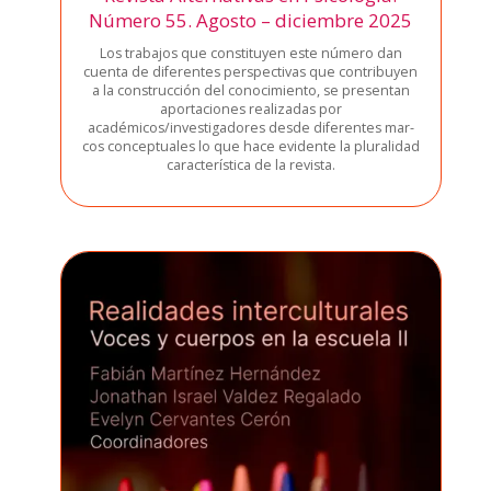
Número 55. Agosto – diciembre 2025
Los tra­ba­jos que cons­ti­tu­yen este núme­ro dan
cuen­ta de dife­ren­tes pers­pec­ti­vas que con­tri­bu­yen
a la cons­truc­ción del cono­ci­mien­to, se pre­sen­tan
apor­ta­cio­nes rea­li­za­das por
académicos/investigadores des­de dife­ren­tes mar­
cos con­cep­tua­les lo que hace evi­den­te la plu­ra­li­dad
carac­te­rís­ti­ca de la revis­ta.