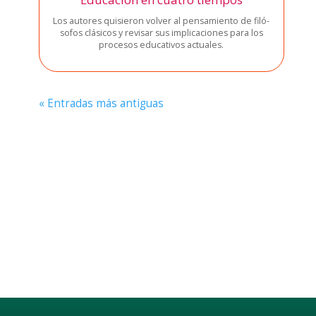
Los auto­res qui­sie­ron vol­ver al pen­sa­mien­to de filó­
so­fos clá­si­cos y revi­sar sus impli­ca­cio­nes para los
pro­ce­sos edu­ca­ti­vos actua­les.
« Entra­das más anti­guas