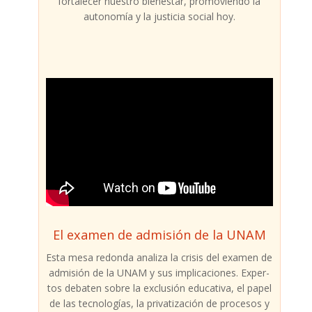
for­ta­le­cer nues­tro bien­es­tar, pro­mo­vien­do la
auto­no­mía y la jus­ti­cia social hoy.
El examen de admisión de la UNAM
Esta mesa redon­da ana­li­za la cri­sis del examen de
admi­sión de la UNAM y sus impli­ca­cio­nes. Exper­
tos deba­ten sobre la exclu­sión edu­ca­ti­va, el papel
de las tec­no­lo­gías, la pri­va­ti­za­ción de pro­ce­sos y