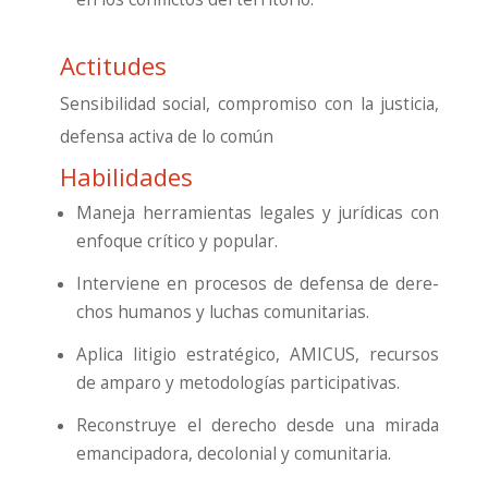
Actitudes
Sen­si­bi­li­dad social, com­pro­mi­so con la jus­ti­cia,
defen­sa acti­va de lo común
Habilidades
Mane­ja herra­mien­tas lega­les y jurí­di­cas con
enfo­que crí­ti­co y popu­lar.
Inter­vie­ne en pro­ce­sos de defen­sa de dere­
chos huma­nos y luchas comu­ni­ta­rias.
Apli­ca liti­gio estra­té­gi­co, AMICUS, recur­sos
de ampa­ro y meto­do­lo­gías par­ti­ci­pa­ti­vas.
Recons­tru­ye el dere­cho des­de una mira­da
eman­ci­pa­do­ra, deco­lo­nial y comu­ni­ta­ria.