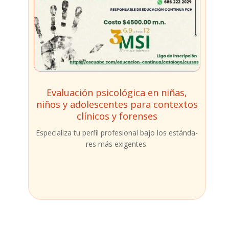
Evaluación psicológica en niñas,
niños y adolescentes para contextos
clínicos y forenses
​Espe­cia­li­za tu per­fil pro­fe­sio­nal bajo los están­da­
res más exi­gen­tes.