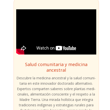
Salud comunitaria y medicina
ancestral
Des­cu­bre la medi­ci­na ances­tral y la salud comu­ni­
ta­ria en este inno­va­dor doc­to­ra­do alter­na­ti­vo.
Exper­tos com­par­ten sabe­res sobre plan­tas medi­
ci­na­les, ali­men­ta­ción cons­cien­te y el res­pe­to a la
Madre Tie­rra. Una mira­da holís­ti­ca que inte­gra
tra­di­cio­nes indí­ge­nas y estra­te­gias rura­les para