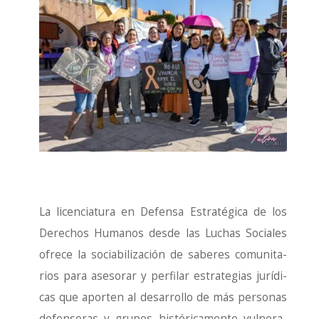
La licen­cia­tu­ra en Defen­sa Estra­té­gi­ca de los
Dere­chos Huma­nos des­de las Luchas Socia­les
ofre­ce la socia­bi­li­za­ción de sabe­res comu­ni­ta­
rios para ase­so­rar y per­fi­lar estra­te­gias jurí­di­
cas que apor­ten al desa­rro­llo de más per­so­nas
defen­so­ras y gru­pos his­tó­ri­ca­men­te vul­ne­ra­