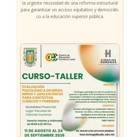
la urgen­te nece­si­dad de una refor­ma estruc­tu­ral
para garan­ti­zar un acce­so equi­ta­ti­vo y demo­crá­ti­
co a la edu­ca­ción supe­rior públi­ca.