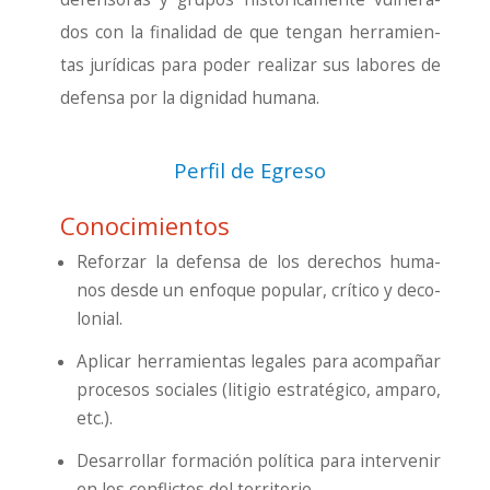
dos con la fina­li­dad de que ten­gan herra­mien­
tas jurí­di­cas para poder rea­li­zar sus labo­res de
defen­sa por la dig­ni­dad huma­na.
Perfil de Egreso
Conocimientos
Refor­zar la defen­sa de los dere­chos huma­
nos des­de un enfo­que popu­lar, crí­ti­co y deco­
lo­nial.
Apli­car herra­mien­tas lega­les para acom­pa­ñar
pro­ce­sos socia­les (liti­gio estra­té­gi­co, ampa­ro,
etc.).
Desa­rro­llar for­ma­ción polí­ti­ca para inter­ve­nir
en los con­flic­tos del terri­to­rio.