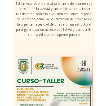
Esta mesa redon­da ana­li­za la cri­sis del examen de
admi­sión de la UNAM y sus impli­ca­cio­nes. Exper­
tos deba­ten sobre la exclu­sión edu­ca­ti­va, el papel
de las tec­no­lo­gías, la pri­va­ti­za­ción de pro­ce­sos y
la urgen­te nece­si­dad de una refor­ma estruc­tu­ral
para garan­ti­zar un acce­so equi­ta­ti­vo y demo­crá­ti­
co a la edu­ca­ción supe­rior públi­ca.