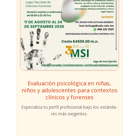
Evaluación psicológica en niñas,
niños y adolescentes para contextos
clínicos y forenses
​Espe­cia­li­za tu per­fil pro­fe­sio­nal bajo los están­da­
res más exi­gen­tes.