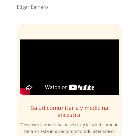
Edgar Barre­ro
Salud comunitaria y medicina
ancestral
Des­cu­bre la medi­ci­na ances­tral y la salud comu­ni­
ta­ria en este inno­va­dor doc­to­ra­do alter­na­ti­vo.