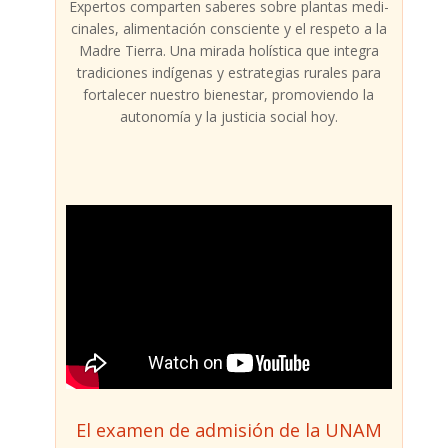
Exper­tos com­par­ten sabe­res sobre plan­tas medi­
ci­na­les, ali­men­ta­ción cons­cien­te y el res­pe­to a la
Madre Tie­rra. Una mira­da holís­ti­ca que inte­gra
tra­di­cio­nes indí­ge­nas y estra­te­gias rura­les para
for­ta­le­cer nues­tro bien­es­tar, pro­mo­vien­do la
auto­no­mía y la jus­ti­cia social hoy.
El examen de admisión de la UNAM