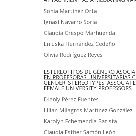
Sonia Mar­tí­nez Orta
Igna­si Nava­rro Soria
Clau­dia Cres­po Marhuen­da
Enius­ka Her­nán­dez Cede­ño
Oli­via Rodrí­guez Reyes
ESTEREOTIPOS DE GÉNERO ASOCIA
EN PROFESORAS UNIVERSITARIAS 
GENDER STEREOTYPES ASSOCIA
FEMALE UNIVERSITY PROFESSORS
Dianly Pérez Fuen­tes
Lilian Mila­gros Mar­tí­nez Gon­zá­lez
Karolyn Eche­men­dia Batis­ta
Clau­dia Esther Samón León