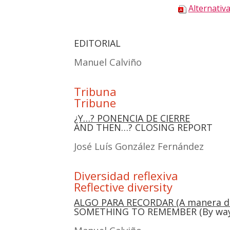
Alternativ
EDITORIAL
Manuel Cal­vi­ño
Tribuna
Tribune
¿Y…? PONENCIA DE CIERRE
AND THEN…? CLOSING REPORT
José Luís Gon­zá­lez Fer­nán­dez
Diversidad reflexiva
Reflective diversity
ALGO PARA RECORDAR (A manera de
SOMETHING TO REMEMBER (By way 