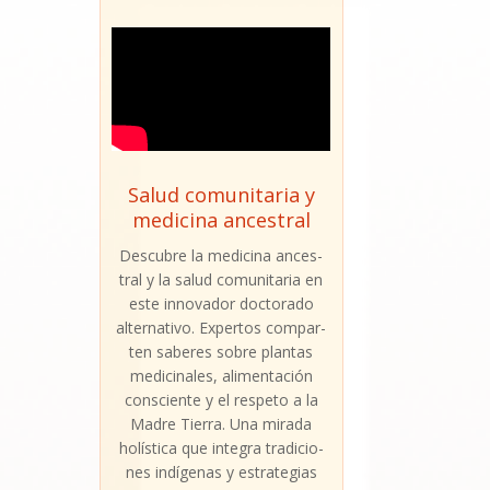
Salud comunitaria y
medicina ancestral
Des­cu­bre la medi­ci­na ances­
tral y la salud comu­ni­ta­ria en
este inno­va­dor doc­to­ra­do
alter­na­ti­vo. Exper­tos com­par­
ten sabe­res sobre plan­tas
medi­ci­na­les, ali­men­ta­ción
cons­cien­te y el res­pe­to a la
Madre Tie­rra. Una mira­da
holís­ti­ca que inte­gra tra­di­cio­
nes indí­ge­nas y estra­te­gias