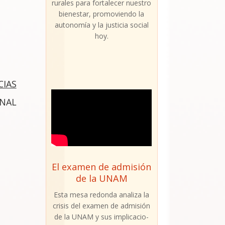
rura­les para for­ta­le­cer nues­tro
bien­es­tar, pro­mo­vien­do la
auto­no­mía y la jus­ti­cia social
hoy.
IAS
NAL
El examen de admisión
de la UNAM
Esta mesa redon­da ana­li­za la
cri­sis del examen de admi­sión
de la UNAM y sus impli­ca­cio­