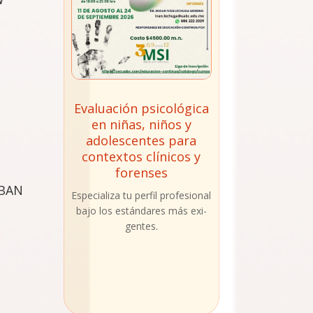
Evaluación psicológica
en niñas, niños y
adolescentes para
contextos clínicos y
forenses
BAN
Espe­cia­li­za tu per­fil pro­fe­sio­nal
​
bajo los están­da­res más exi­
gen­tes.