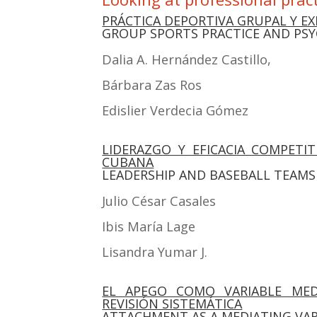
PRÁCTICA DEPORTIVA GRUPAL Y E
GROUP SPORTS PRACTICE AND PS
Dalia A. Her­nán­dez Cas­ti­llo,
Bár­ba­ra Zas Ros
Edis­lier Ver­de­cia Gómez
LIDERAZGO Y EFICACIA COMPETIT
CUBANA
LEADERSHIP AND BASEBALL TEAMS
Julio César Casa­les
Ibis María Lage
Lisan­dra Yumar J.
EL APEGO COMO VARIABLE ME
REVISIÓN SISTEMÁTICA
ATTACHMENT AS A MEDIATING VARI