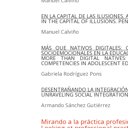
Manuel Cal­vi­ño
EN LA CAPITAL DE LAS ILUSIONES
IN THE CAPITAL OF ILLUSIONS. P
Manuel Cal­vi­ño
MÁS QUE NATIVOS DIGITALES: 
SOCIOEMOCIONALES EN LA EDUCA
MORE THAN DIGITAL NATIVES:
COMPETENCIES IN ADOLESCENT E
Gabrie­la Rodrí­guez Pons
DESENTRAÑANDO LA INTEGRACIÓN
UNRAVELING SOCIAL INTEGRATIO
Arman­do Sán­chez Gutié­rrez
Mirando a la práctica profes
Looking at professional pract