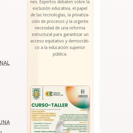
nes. Exper­tos deba­ten sobre la
exclu­sión edu­ca­ti­va, el papel
de las tec­no­lo­gías, la pri­va­ti­za­
ción de pro­ce­sos y la urgen­te
nece­si­dad de una refor­ma
estruc­tu­ral para garan­ti­zar un
acce­so equi­ta­ti­vo y demo­crá­ti­
co a la edu­ca­ción supe­rior
públi­ca.
ONAL
UNA
W