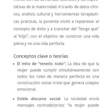
ta­ti­vas de la mater­ni­dad. A tra­vés de datos clí­ni­
cos, aná­li­sis cul­tu­ral y herra­mien­tas tera­péu­ti­
cas prác­ti­cas, la ponen­te invi­tó a replan­tear el
con­cep­to de éxi­to y a tran­si­tar del “ten­go que”
al “eli­jo”, con el obje­ti­vo de cons­truir una vida
ple­na y no una vida per­fec­ta.
Conceptos clave o teorías
El mito de “tener­lo todo”:
La idea de que la
mujer pue­de cum­plir simul­tá­nea­men­te con
todos los roles de mane­ra per­fec­ta es una
cons­truc­ción social irreal que gene­ra colap­so
emo­cio­nal.
Doble dis­cur­so social:
La socie­dad envía
men­sa­jes con­tra­dic­to­rios: “la mujer pue­de