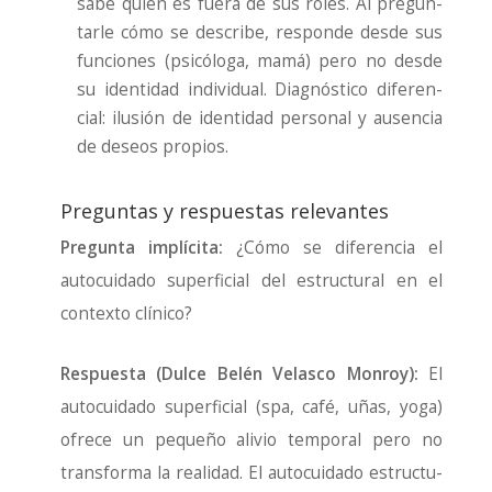
sabe quién es fue­ra de sus roles. Al pre­gun­
tar­le cómo se des­cri­be, res­pon­de des­de sus
fun­cio­nes (psi­có­lo­ga, mamá) pero no des­de
su iden­ti­dad indi­vi­dual. Diag­nós­ti­co dife­ren­
cial: ilu­sión de iden­ti­dad per­so­nal y ausen­cia
de deseos pro­pios.
Preguntas y respuestas relevantes
Pre­gun­ta implí­ci­ta:
¿Cómo se dife­ren­cia el
auto­cui­da­do super­fi­cial del estruc­tu­ral en el
con­tex­to clí­ni­co?
Res­pues­ta (Dul­ce Belén Velas­co Mon­roy):
El
auto­cui­da­do super­fi­cial (spa, café, uñas, yoga)
ofre­ce un peque­ño ali­vio tem­po­ral pero no
trans­for­ma la reali­dad. El auto­cui­da­do estruc­tu­