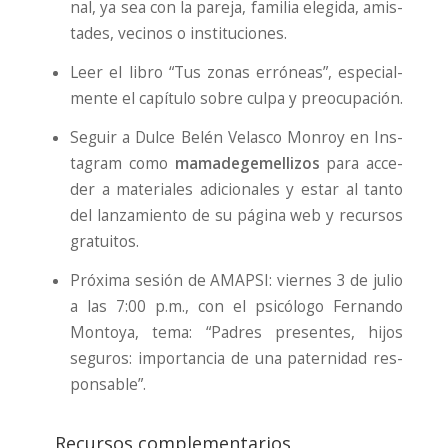
nal, ya sea con la pare­ja, fami­lia ele­gi­da, amis­
ta­des, veci­nos o ins­ti­tu­cio­nes.
Leer el libro “Tus zonas erró­neas”, espe­cial­
men­te el capí­tu­lo sobre cul­pa y preo­cu­pa­ción.
Seguir a Dul­ce Belén Velas­co Mon­roy en Ins­
ta­gram como
mama­de­ge­me­lli­zos
para acce­
der a mate­ria­les adi­cio­na­les y estar al tan­to
del lan­za­mien­to de su pági­na web y recur­sos
gra­tui­tos.
Pró­xi­ma sesión de AMAPSI: vier­nes 3 de julio
a las 7:00 p.m., con el psi­có­lo­go Fer­nan­do
Mon­to­ya, tema: “Padres pre­sen­tes, hijos
segu­ros: impor­tan­cia de una pater­ni­dad res­
pon­sa­ble”.
Recursos complementarios