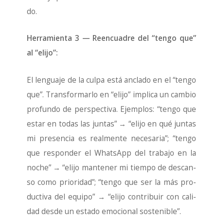
do.
Herra­mien­ta 3 — Reen­cua­dre del “ten­go que”
al “eli­jo”:
El len­gua­je de la cul­pa está ancla­do en el “ten­go
que”. Trans­for­mar­lo en “eli­jo” impli­ca un cam­bio
pro­fun­do de pers­pec­ti­va. Ejem­plos: “ten­go que
estar en todas las jun­tas” → “eli­jo en qué jun­tas
mi pre­sen­cia es real­men­te nece­sa­ria”; “ten­go
que res­pon­der el WhatsApp del tra­ba­jo en la
noche” → “eli­jo man­te­ner mi tiem­po de des­can­
so como prio­ri­dad”; “ten­go que ser la más pro­
duc­ti­va del equi­po” → “eli­jo con­tri­buir con cali­
dad des­de un esta­do emo­cio­nal sos­te­ni­ble”.