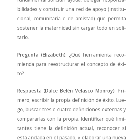
bi­li­da­des y cons­truir una red de apo­yo (ins­ti­tu­
cio­nal, comu­ni­ta­ria o de amis­tad) que per­mi­ta
sos­te­ner la mater­ni­dad sin car­gar todo en soli­
ta­rio.
Pre­gun­ta (Eli­za­beth):
¿Qué herra­mien­ta reco­
mien­da para rees­truc­tu­rar el con­cep­to de éxi­
to?
Res­pues­ta (Dul­ce Belén Velas­co Mon­roy):
Pri­
me­ro, escri­bir la pro­pia defi­ni­ción de éxi­to. Lue­
go, bus­car tres o cua­tro defi­ni­cio­nes exter­nas y
com­pa­rar­las con la pro­pia. Iden­ti­fi­car qué limi­
tan­tes tie­ne la defi­ni­ción actual, reco­no­cer si
está ancla­da en el pasa­do, y ela­bo­rar una nue­va