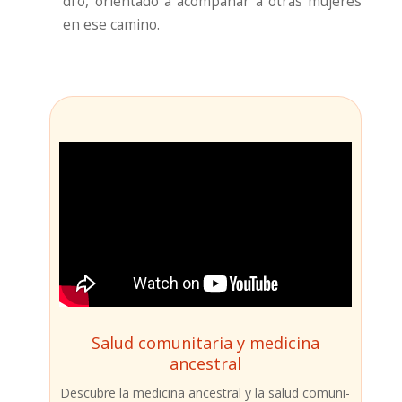
dró, orien­ta­do a acom­pa­ñar a otras muje­res
en ese camino.
Salud comunitaria y medicina
ancestral
Des­cu­bre la medi­ci­na ances­tral y la salud comu­ni­