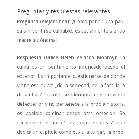
Preguntas y respuestas relevantes
Pre­gun­ta (Ale­jan­dri­na):
¿Cómo poner una pau­
sa sin sen­tir­se cul­pa­ble, espe­cial­men­te sien­do
madre autó­no­ma?
Res­pues­ta (Dul­ce Belén Velas­co Mon­roy):
La
cul­pa es un sen­ti­mien­to infun­da­do des­de el
exte­rior. Es impor­tan­te cues­tio­nar­se de dón­de
vie­ne esa cul­pa: ¿de la socie­dad, de la fami­lia, o
de ambas? Cuan­do se iden­ti­fi­ca que pro­vie­ne
del exte­rior y no per­te­ne­ce a la pro­pia his­to­ria,
es posi­ble cami­nar des­de otra emo­ción. Se
reco­mien­da el libro “Tus zonas erró­neas”, que
dedi­ca un capí­tu­lo com­ple­to a la cul­pa y la preo­