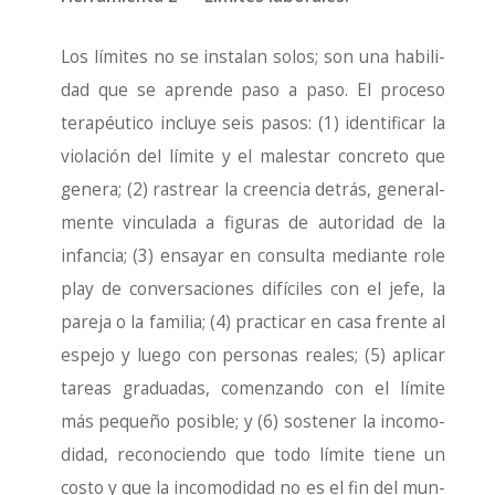
Los lími­tes no se ins­ta­lan solos; son una habi­li­
dad que se apren­de paso a paso. El pro­ce­so
tera­péu­ti­co inclu­ye seis pasos: (1) iden­ti­fi­car la
vio­la­ción del lími­te y el males­tar con­cre­to que
gene­ra; (2) ras­trear la creen­cia detrás, gene­ral­
men­te vin­cu­la­da a figu­ras de auto­ri­dad de la
infan­cia; (3) ensa­yar en con­sul­ta median­te role
play de con­ver­sa­cio­nes difí­ci­les con el jefe, la
pare­ja o la fami­lia; (4) prac­ti­car en casa fren­te al
espe­jo y lue­go con per­so­nas reales; (5) apli­car
tareas gra­dua­das, comen­zan­do con el lími­te
más peque­ño posi­ble; y (6) sos­te­ner la inco­mo­
di­dad, reco­no­cien­do que todo lími­te tie­ne un
cos­to y que la inco­mo­di­dad no es el fin del mun­