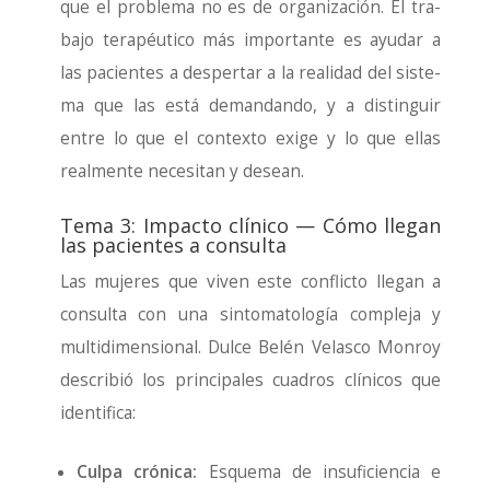
que el pro­ble­ma no es de orga­ni­za­ción. El tra­
ba­jo tera­péu­ti­co más impor­tan­te es ayu­dar a
las pacien­tes a des­per­tar a la reali­dad del sis­te­
ma que las está deman­dan­do, y a dis­tin­guir
entre lo que el con­tex­to exi­ge y lo que ellas
real­men­te nece­si­tan y desean.
Tema 3: Impacto clínico — Cómo llegan
las pacientes a consulta
Las muje­res que viven este con­flic­to lle­gan a
con­sul­ta con una sin­to­ma­to­lo­gía com­ple­ja y
mul­ti­di­men­sio­nal. Dul­ce Belén Velas­co Mon­roy
des­cri­bió los prin­ci­pa­les cua­dros clí­ni­cos que
iden­ti­fi­ca:
Cul­pa cró­ni­ca:
Esque­ma de insu­fi­cien­cia e