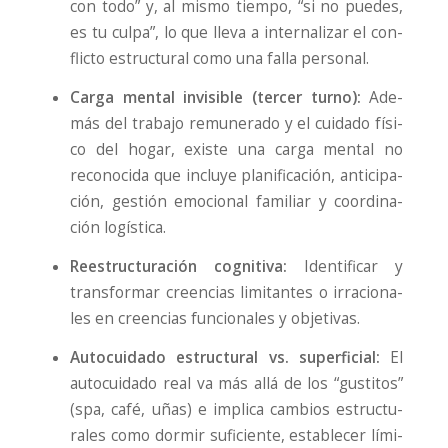
con todo” y, al mis­mo tiem­po, “si no pue­des,
es tu cul­pa”, lo que lle­va a inter­na­li­zar el con­
flic­to estruc­tu­ral como una falla per­so­nal.
Car­ga men­tal invi­si­ble (ter­cer turno):
Ade­
más del tra­ba­jo remu­ne­ra­do y el cui­da­do físi­
co del hogar, exis­te una car­ga men­tal no
reco­no­ci­da que inclu­ye pla­ni­fi­ca­ción, anti­ci­pa­
ción, ges­tión emo­cio­nal fami­liar y coor­di­na­
ción logís­ti­ca.
Rees­truc­tu­ra­ción cog­ni­ti­va:
Iden­ti­fi­car y
trans­for­mar creen­cias limi­tan­tes o irra­cio­na­
les en creen­cias fun­cio­na­les y obje­ti­vas.
Auto­cui­da­do estruc­tu­ral vs. super­fi­cial:
El
auto­cui­da­do real va más allá de los “gus­ti­tos”
(spa, café, uñas) e impli­ca cam­bios estruc­tu­
ra­les como dor­mir sufi­cien­te, esta­ble­cer lími­