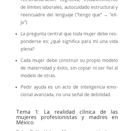
de lími­tes labo­ra­les, auto­cui­da­do estruc­tu­ral y
reen­cua­dre del len­gua­je (“ten­go que” → “eli­
jo”).
La pre­gun­ta cen­tral que toda mujer debe res­
pon­der­se es: ¿qué sig­ni­fi­ca para mí una vida
ple­na?
Cada mujer debe cons­truir su pro­pio mode­lo
de mater­ni­dad y éxi­to, sin copiar ni ser fiel al
mode­lo de otras.
Pedir ayu­da es un acto de inte­li­gen­cia emo­
cio­nal avan­za­da, no una señal de debi­li­dad.
Tema 1: La realidad clínica de las
mujeres profesionistas y madres en
México