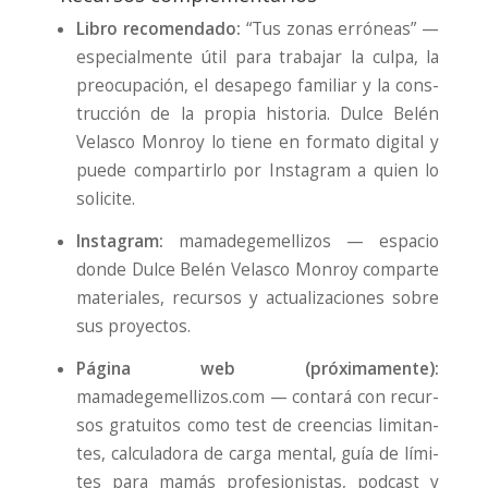
Libro reco­men­da­do:
“Tus zonas erró­neas” —
espe­cial­men­te útil para tra­ba­jar la cul­pa, la
preo­cu­pa­ción, el des­ape­go fami­liar y la cons­
truc­ción de la pro­pia his­to­ria. Dul­ce Belén
Velas­co Mon­roy lo tie­ne en for­ma­to digi­tal y
pue­de com­par­tir­lo por Ins­ta­gram a quien lo
soli­ci­te.
Ins­ta­gram:
mama­de­ge­me­lli­zos — espa­cio
don­de Dul­ce Belén Velas­co Mon­roy com­par­te
mate­ria­les, recur­sos y actua­li­za­cio­nes sobre
sus pro­yec­tos.
Pági­na web (pró­xi­ma­men­te):
mamadegemellizos.com — con­ta­rá con recur­
sos gra­tui­tos como test de creen­cias limi­tan­
tes, cal­cu­la­do­ra de car­ga men­tal, guía de lími­
tes para mamás pro­fe­sio­nis­tas, pod­cast y