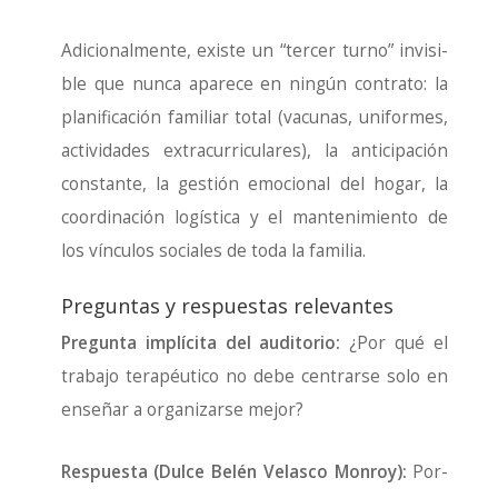
Adi­cio­nal­men­te, exis­te un “ter­cer turno” invi­si­
ble que nun­ca apa­re­ce en nin­gún con­tra­to: la
pla­ni­fi­ca­ción fami­liar total (vacu­nas, uni­for­mes,
acti­vi­da­des extra­cu­rri­cu­la­res), la anti­ci­pa­ción
cons­tan­te, la ges­tión emo­cio­nal del hogar, la
coor­di­na­ción logís­ti­ca y el man­te­ni­mien­to de
los víncu­los socia­les de toda la fami­lia.
Preguntas y respuestas relevantes
Pre­gun­ta implí­ci­ta del audi­to­rio:
¿Por qué el
tra­ba­jo tera­péu­ti­co no debe cen­trar­se solo en
ense­ñar a orga­ni­zar­se mejor?
Res­pues­ta (Dul­ce Belén Velas­co Mon­roy):
Por­