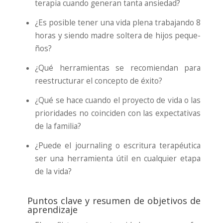
tera­pia cuan­do gene­ran tan­ta ansie­dad?
¿Es posi­ble tener una vida ple­na tra­ba­jan­do 8
horas y sien­do madre sol­te­ra de hijos peque­
ños?
¿Qué herra­mien­tas se reco­mien­dan para
rees­truc­tu­rar el con­cep­to de éxi­to?
¿Qué se hace cuan­do el pro­yec­to de vida o las
prio­ri­da­des no coin­ci­den con las expec­ta­ti­vas
de la fami­lia?
¿Pue­de el jour­na­ling o escri­tu­ra tera­péu­ti­ca
ser una herra­mien­ta útil en cual­quier eta­pa
de la vida?
Puntos clave y resumen de objetivos de
aprendizaje