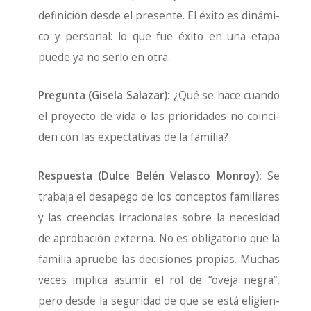
defi­ni­ción des­de el pre­sen­te. El éxi­to es diná­mi­
co y per­so­nal: lo que fue éxi­to en una eta­pa
pue­de ya no ser­lo en otra.
Pre­gun­ta (Gise­la Sala­zar):
¿Qué se hace cuan­do
el pro­yec­to de vida o las prio­ri­da­des no coin­ci­
den con las expec­ta­ti­vas de la fami­lia?
Res­pues­ta (Dul­ce Belén Velas­co Mon­roy):
Se
tra­ba­ja el des­ape­go de los con­cep­tos fami­lia­res
y las creen­cias irra­cio­na­les sobre la nece­si­dad
de apro­ba­ción exter­na. No es obli­ga­to­rio que la
fami­lia aprue­be las deci­sio­nes pro­pias. Muchas
veces impli­ca asu­mir el rol de “ove­ja negra”,
pero des­de la segu­ri­dad de que se está eli­gien­