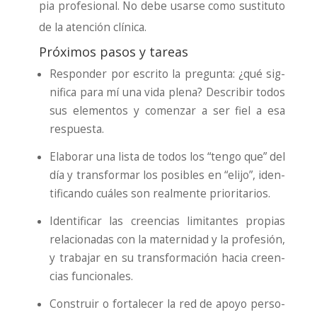
pia pro­fe­sio­nal. No debe usar­se como sus­ti­tu­to
de la aten­ción clí­ni­ca.
Próximos pasos y tareas
Res­pon­der por escri­to la pre­gun­ta: ¿qué sig­
ni­fi­ca para mí una vida ple­na? Des­cri­bir todos
sus ele­men­tos y comen­zar a ser fiel a esa
res­pues­ta.
Ela­bo­rar una lis­ta de todos los “ten­go que” del
día y trans­for­mar los posi­bles en “eli­jo”, iden­
ti­fi­can­do cuá­les son real­men­te prio­ri­ta­rios.
Iden­ti­fi­car las creen­cias limi­tan­tes pro­pias
rela­cio­na­das con la mater­ni­dad y la pro­fe­sión,
y tra­ba­jar en su trans­for­ma­ción hacia creen­
cias fun­cio­na­les.
Cons­truir o for­ta­le­cer la red de apo­yo per­so­