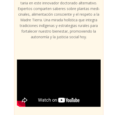
ta­ria en este inno­va­dor doc­to­ra­do alter­na­ti­vo.
Exper­tos com­par­ten sabe­res sobre plan­tas medi­
ci­na­les, ali­men­ta­ción cons­cien­te y el res­pe­to a la
Madre Tie­rra. Una mira­da holís­ti­ca que inte­gra
tra­di­cio­nes indí­ge­nas y estra­te­gias rura­les para
for­ta­le­cer nues­tro bien­es­tar, pro­mo­vien­do la
auto­no­mía y la jus­ti­cia social hoy.