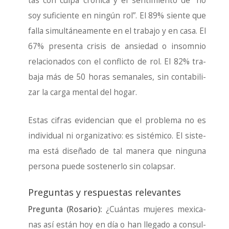
tas con cul­pa cró­ni­ca y el sen­ti­mien­to de “no
soy sufi­cien­te en nin­gún rol”. El 89% sien­te que
falla simul­tá­nea­men­te en el tra­ba­jo y en casa. El
67% pre­sen­ta cri­sis de ansie­dad o insom­nio
rela­cio­na­dos con el con­flic­to de rol. El 82% tra­
ba­ja más de 50 horas sema­na­les, sin con­ta­bi­li­
zar la car­ga men­tal del hogar.
Estas cifras evi­den­cian que el pro­ble­ma no es
indi­vi­dual ni orga­ni­za­ti­vo: es sis­té­mi­co. El sis­te­
ma está dise­ña­do de tal mane­ra que nin­gu­na
per­so­na pue­de sos­te­ner­lo sin colap­sar.
Preguntas y respuestas relevantes
Pre­gun­ta (Rosa­rio):
¿Cuán­tas muje­res mexi­ca­
nas así están hoy en día o han lle­ga­do a con­sul­