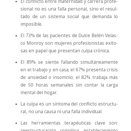
El con­flic­to entre mater­ni­dad y carre­ra pro­fe­
sio­nal no es una falla per­so­nal, sino el resul­
ta­do de un sis­te­ma social que deman­da lo
impo­si­ble.
El 73% de las pacien­tes de Dul­ce Belén Velas­
co Mon­roy son muje­res pro­fe­sio­nis­tas exi­to­
sas en papel que pre­sen­tan cul­pa cró­ni­ca.
El 89% se sien­te fallan­do simul­tá­nea­men­te
en el tra­ba­jo y en casa; el 67% pre­sen­ta cri­sis
de ansie­dad o insom­nio; el 82% tra­ba­ja más
de 50 horas sema­na­les sin con­tar la car­ga
men­tal del hogar.
La cul­pa es un sín­to­ma del con­flic­to estruc­tu­
ral, no una cau­sa ni una falla indi­vi­dual.
Las herra­mien­tas tera­péu­ti­cas cla­ve son:
rees­truc­tu­ra­ción cog­ni­ti­va, esta­ble­ci­mien­to