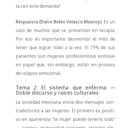
ta con esta deman­da?
Res­pues­ta (Dul­ce Belén Velas­co Mon­roy):
Es un
caso de muchos que se pre­sen­tan en tera­pia.
Por eso es impor­tan­te des­mon­tar el mito de
tener que lograr todo a la vez. El 73% de sus
pacien­tes son muje­res pro­fe­sio­nis­tas exi­to­sas
en papel que, sin embar­go, están en pro­ce­so
de colap­so emo­cio­nal.
Tema 2: El sistema que enferma —
Doble discurso y raíces culturales
La socie­dad mexi­ca­na envía dos men­sa­jes con­
tra­dic­to­rios a las muje­res. El pri­me­ro es posi­ti­
vo en apa­rien­cia: “la mujer pue­de tener­lo todo”
— carre­ra, mater­ni­dad pre­sen­te, rela­ción ple­