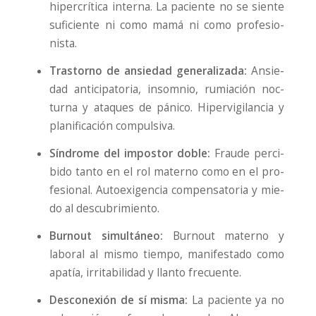
hiper­crí­ti­ca inter­na. La pacien­te no se sien­te
sufi­cien­te ni como mamá ni como pro­fe­sio­
nis­ta.
Tras­torno de ansie­dad gene­ra­li­za­da:
Ansie­
dad anti­ci­pa­to­ria, insom­nio, rumia­ción noc­
tur­na y ata­ques de páni­co. Hiper­vi­gi­lan­cia y
pla­ni­fi­ca­ción com­pul­si­va.
Sín­dro­me del impos­tor doble:
Frau­de per­ci­
bi­do tan­to en el rol materno como en el pro­
fe­sio­nal. Auto­exi­gen­cia com­pen­sa­to­ria y mie­
do al des­cu­bri­mien­to.
Bur­nout simul­tá­neo:
Bur­nout materno y
labo­ral al mis­mo tiem­po, mani­fes­ta­do como
apa­tía, irri­ta­bi­li­dad y llan­to fre­cuen­te.
Des­co­ne­xión de sí mis­ma:
La pacien­te ya no