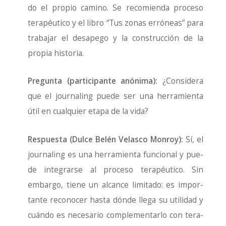
do el pro­pio camino. Se reco­mien­da pro­ce­so
tera­péu­ti­co y el libro “Tus zonas erró­neas” para
tra­ba­jar el des­ape­go y la cons­truc­ción de la
pro­pia his­to­ria.
Pre­gun­ta (par­ti­ci­pan­te anó­ni­ma):
¿Con­si­de­ra
que el jour­na­ling pue­de ser una herra­mien­ta
útil en cual­quier eta­pa de la vida?
Res­pues­ta (Dul­ce Belén Velas­co Mon­roy):
Sí, el
jour­na­ling es una herra­mien­ta fun­cio­nal y pue­
de inte­grar­se al pro­ce­so tera­péu­ti­co. Sin
embar­go, tie­ne un alcan­ce limi­ta­do: es impor­
tan­te reco­no­cer has­ta dón­de lle­ga su uti­li­dad y
cuán­do es nece­sa­rio com­ple­men­tar­lo con tera­