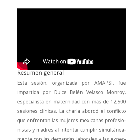
Resumen general
Esta sesión, orga­ni­za­da por AMAPSI, fue
impar­ti­da por Dul­ce Belén Velas­co Mon­roy,
espe­cia­lis­ta en mater­ni­dad con más de 12,500
sesio­nes clí­ni­cas. La char­la abor­dó el con­flic­to
que enfren­tan las muje­res mexi­ca­nas pro­fe­sio­
nis­tas y madres al inten­tar cum­plir simul­tá­nea­
men­te con las deman­das labo­ra­les y las expec­