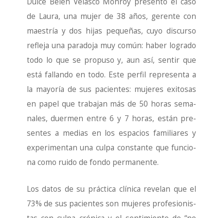
Dul­ce Belén Velas­co Mon­roy pre­sen­tó el caso
de Lau­ra, una mujer de 38 años, geren­te con
maes­tría y dos hijas peque­ñas, cuyo dis­cur­so
refle­ja una para­do­ja muy común: haber logra­do
todo lo que se pro­pu­so y, aun así, sen­tir que
está fallan­do en todo. Este per­fil repre­sen­ta a
la mayo­ría de sus pacien­tes: muje­res exi­to­sas
en papel que tra­ba­jan más de 50 horas sema­
na­les, duer­men entre 6 y 7 horas, están pre­
sen­tes a medias en los espa­cios fami­lia­res y
expe­ri­men­tan una cul­pa cons­tan­te que fun­cio­
na como rui­do de fon­do per­ma­nen­te.
Los datos de su prác­ti­ca clí­ni­ca reve­lan que el
73% de sus pacien­tes son muje­res pro­fe­sio­nis­