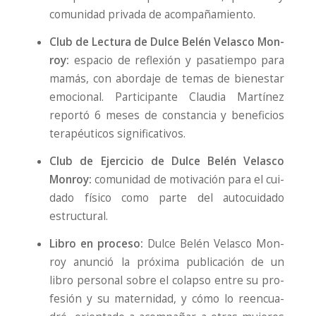
comu­ni­dad pri­va­da de acom­pa­ña­mien­to.
Club de Lec­tu­ra de Dul­ce Belén Velas­co Mon­
roy:
espa­cio de refle­xión y pasa­tiem­po para
mamás, con abor­da­je de temas de bien­es­tar
emo­cio­nal. Par­ti­ci­pan­te Clau­dia Mar­tí­nez
repor­tó 6 meses de cons­tan­cia y bene­fi­cios
tera­péu­ti­cos sig­ni­fi­ca­ti­vos.
Club de Ejer­ci­cio de Dul­ce Belén Velas­co
Mon­roy:
comu­ni­dad de moti­va­ción para el cui­
da­do físi­co como par­te del auto­cui­da­do
estruc­tu­ral.
Libro en pro­ce­so:
Dul­ce Belén Velas­co Mon­
roy anun­ció la pró­xi­ma publi­ca­ción de un
libro per­so­nal sobre el colap­so entre su pro­
fe­sión y su mater­ni­dad, y cómo lo reen­cua­