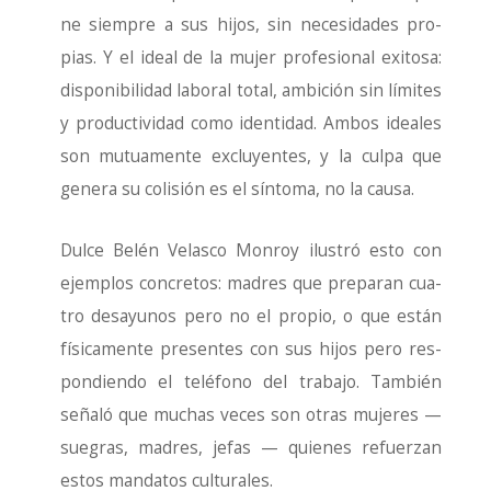
ne siem­pre a sus hijos, sin nece­si­da­des pro­
pias. Y el ideal de la mujer pro­fe­sio­nal exi­to­sa:
dis­po­ni­bi­li­dad labo­ral total, ambi­ción sin lími­tes
y pro­duc­ti­vi­dad como iden­ti­dad. Ambos idea­les
son mutua­men­te exclu­yen­tes, y la cul­pa que
gene­ra su coli­sión es el sín­to­ma, no la cau­sa.
Dul­ce Belén Velas­co Mon­roy ilus­tró esto con
ejem­plos con­cre­tos: madres que pre­pa­ran cua­
tro desa­yu­nos pero no el pro­pio, o que están
físi­ca­men­te pre­sen­tes con sus hijos pero res­
pon­dien­do el telé­fono del tra­ba­jo. Tam­bién
seña­ló que muchas veces son otras muje­res —
sue­gras, madres, jefas — quie­nes refuer­zan
estos man­da­tos cul­tu­ra­les.