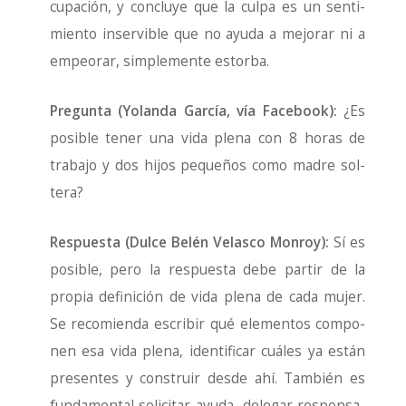
cu­pa­ción, y con­clu­ye que la cul­pa es un sen­ti­
mien­to inser­vi­ble que no ayu­da a mejo­rar ni a
empeo­rar, sim­ple­men­te estor­ba.
Pre­gun­ta (Yolan­da Gar­cía, vía Face­book):
¿Es
posi­ble tener una vida ple­na con 8 horas de
tra­ba­jo y dos hijos peque­ños como madre sol­
te­ra?
Res­pues­ta (Dul­ce Belén Velas­co Mon­roy):
Sí es
posi­ble, pero la res­pues­ta debe par­tir de la
pro­pia defi­ni­ción de vida ple­na de cada mujer.
Se reco­mien­da escri­bir qué ele­men­tos com­po­
nen esa vida ple­na, iden­ti­fi­car cuá­les ya están
pre­sen­tes y cons­truir des­de ahí. Tam­bién es
fun­da­men­tal soli­ci­tar ayu­da, dele­gar res­pon­sa­