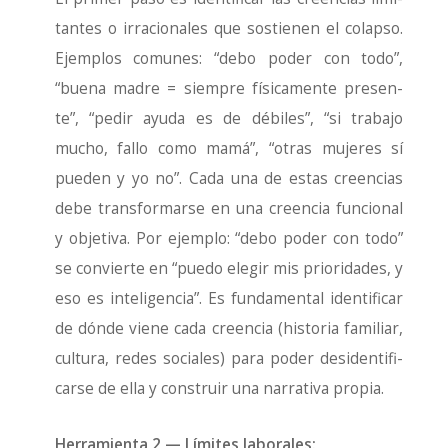
tan­tes o irra­cio­na­les que sos­tie­nen el colap­so.
Ejem­plos comu­nes: “debo poder con todo”,
“bue­na madre = siem­pre físi­ca­men­te pre­sen­
te”, “pedir ayu­da es de débi­les”, “si tra­ba­jo
mucho, fallo como mamá”, “otras muje­res sí
pue­den y yo no”. Cada una de estas creen­cias
debe trans­for­mar­se en una creen­cia fun­cio­nal
y obje­ti­va. Por ejem­plo: “debo poder con todo”
se con­vier­te en “pue­do ele­gir mis prio­ri­da­des, y
eso es inte­li­gen­cia”. Es fun­da­men­tal iden­ti­fi­car
de dón­de vie­ne cada creen­cia (his­to­ria fami­liar,
cul­tu­ra, redes socia­les) para poder desiden­ti­fi­
car­se de ella y cons­truir una narra­ti­va pro­pia.
Herra­mien­ta 2 — Lími­tes labo­ra­les: