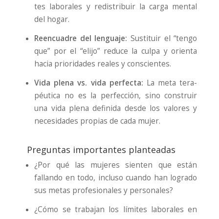
tes labo­ra­les y redis­tri­buir la car­ga men­tal
del hogar.
Reen­cua­dre del len­gua­je:
Sus­ti­tuir el “ten­go
que” por el “eli­jo” redu­ce la cul­pa y orien­ta
hacia prio­ri­da­des reales y cons­cien­tes.
Vida ple­na vs. vida per­fec­ta:
La meta tera­
péu­ti­ca no es la per­fec­ción, sino cons­truir
una vida ple­na defi­ni­da des­de los valo­res y
nece­si­da­des pro­pias de cada mujer.
Preguntas importantes planteadas
¿Por qué las muje­res sien­ten que están
fallan­do en todo, inclu­so cuan­do han logra­do
sus metas pro­fe­sio­na­les y per­so­na­les?
¿Cómo se tra­ba­jan los lími­tes labo­ra­les en