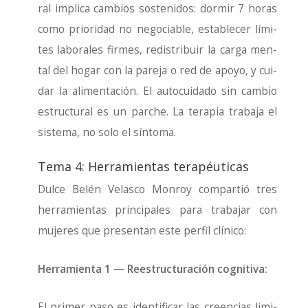
ral impli­ca cam­bios sos­te­ni­dos: dor­mir 7 horas
como prio­ri­dad no nego­cia­ble, esta­ble­cer lími­
tes labo­ra­les fir­mes, redis­tri­buir la car­ga men­
tal del hogar con la pare­ja o red de apo­yo, y cui­
dar la ali­men­ta­ción. El auto­cui­da­do sin cam­bio
estruc­tu­ral es un par­che. La tera­pia tra­ba­ja el
sis­te­ma, no solo el sín­to­ma.
Tema 4: Herramientas terapéuticas
Dul­ce Belén Velas­co Mon­roy com­par­tió tres
herra­mien­tas prin­ci­pa­les para tra­ba­jar con
muje­res que pre­sen­tan este per­fil clí­ni­co:
Herra­mien­ta 1 — Rees­truc­tu­ra­ción cog­ni­ti­va:
El pri­mer paso es iden­ti­fi­car las creen­cias limi­