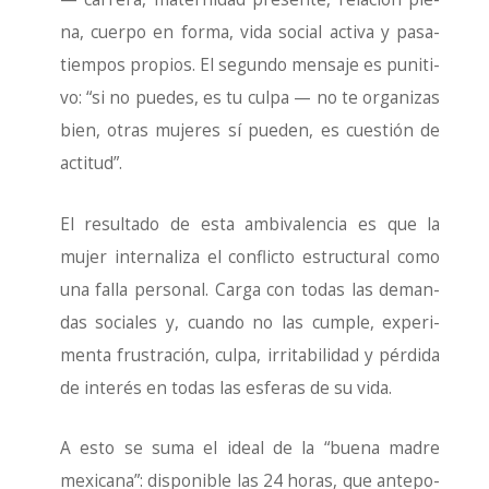
na, cuer­po en for­ma, vida social acti­va y pasa­
tiem­pos pro­pios. El segun­do men­sa­je es puni­ti­
vo: “si no pue­des, es tu cul­pa — no te orga­ni­zas
bien, otras muje­res sí pue­den, es cues­tión de
acti­tud”.
El resul­ta­do de esta ambi­va­len­cia es que la
mujer inter­na­li­za el con­flic­to estruc­tu­ral como
una falla per­so­nal. Car­ga con todas las deman­
das socia­les y, cuan­do no las cum­ple, expe­ri­
men­ta frus­tra­ción, cul­pa, irri­ta­bi­li­dad y pér­di­da
de inte­rés en todas las esfe­ras de su vida.
A esto se suma el ideal de la “bue­na madre
mexi­ca­na”: dis­po­ni­ble las 24 horas, que ante­po­