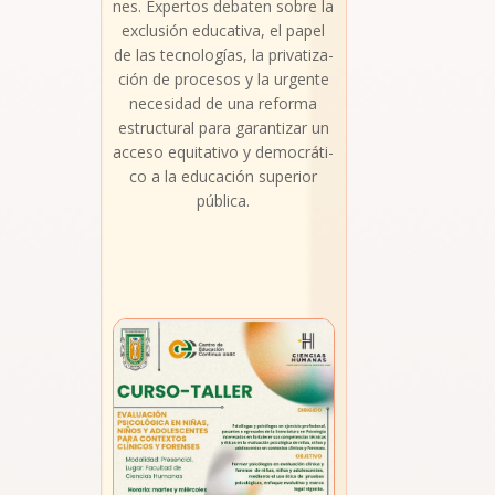
nes. Exper­tos deba­ten sobre la
exclu­sión edu­ca­ti­va, el papel
de las tec­no­lo­gías, la pri­va­ti­za­
ción de pro­ce­sos y la urgen­te
nece­si­dad de una refor­ma
estruc­tu­ral para garan­ti­zar un
acce­so equi­ta­ti­vo y demo­crá­ti­
co a la edu­ca­ción supe­rior
públi­ca.