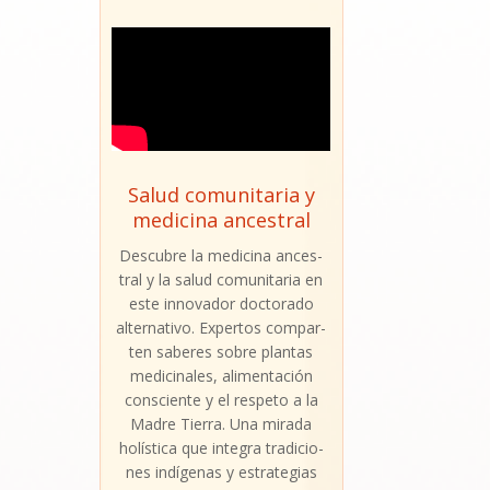
Salud comunitaria y
medicina ancestral
Des­cu­bre la medi­ci­na ances­
tral y la salud comu­ni­ta­ria en
este inno­va­dor doc­to­ra­do
alter­na­ti­vo. Exper­tos com­par­
ten sabe­res sobre plan­tas
medi­ci­na­les, ali­men­ta­ción
cons­cien­te y el res­pe­to a la
Madre Tie­rra. Una mira­da
holís­ti­ca que inte­gra tra­di­cio­
nes indí­ge­nas y estra­te­gias