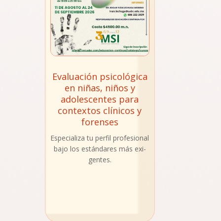
Evaluación psicológica
en niñas, niños y
adolescentes para
contextos clínicos y
forenses
Espe­cia­li­za tu per­fil pro­fe­sio­nal
​
bajo los están­da­res más exi­
gen­tes.