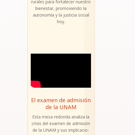
rura­les para for­ta­le­cer nues­tro
bien­es­tar, pro­mo­vien­do la
auto­no­mía y la jus­ti­cia social
hoy.
El examen de admisión
de la UNAM
Esta mesa redon­da ana­li­za la
cri­sis del examen de admi­sión
de la UNAM y sus impli­ca­cio­